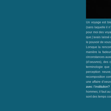
Un voyage est bien
(sans laquelle il 
pour moi des voya
que j’avais laissé 
le pouvoir de vous 
Lorsque la rencont
manière la fadeu
circonstances auxqu
(d’oeuvres), des 
terminologie que 
perception neuve,
recomposition comp
une affaire d’oeuv
avec l’institution
hommes; il faut au 
sont des temps cou