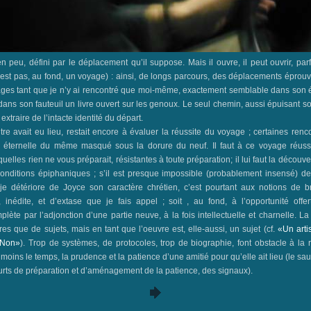
 peu, défini par le déplacement qu’il suppose. Mais il ouvre, il peut ouvrir, par
n’est pas, au fond, un voyage) : ainsi, de longs parcours, des déplacements éprouv
ges tant que je n’y ai rencontré que moi-même, exactement semblable dans son 
dans son fauteuil un livre ouvert sur les genoux. Le seul chemin, aussi épuisant soi
extraire de l’intacte identité du départ.
re avait eu lieu, restait encore à évaluer la réussite du voyage ; certaines renc
r éternelle du même masqué sous la dorure du neuf. Il faut à ce voyage réus
elles rien ne vous préparait, résistantes à toute préparation; il lui faut la découv
conditions épiphaniques ; s’il est presque impossible (probablement insensé) d
je détériore de Joyce son caractère chrétien, c’est pourtant aux notions de b
 inédite, et d’extase que je fais appel ; soit , au fond, à l’opportunité offe
lète par l’adjonction d’une partie neuve, à la fois intellectuelle et charnelle. La
res que de sujets, mais en tant que l’oeuvre est, elle-aussi, un sujet (cf.
«Un artis
? Non»
). Trop de systèmes, de protocoles, trop de biographie, font obstacle à la 
moins le temps, la prudence et la patience d’une amitié pour qu’elle ait lieu (le sa
rts de préparation et d’aménagement de la patience, des signaux).