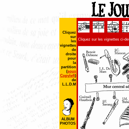
Cliquez
sur
Cliquez sur les vignettes ci-d
les
vignettes
de
droite
pour
la
partition
(
sous
Copyleft
)
de
L.L.D.M
ALBUM
PHOTOS