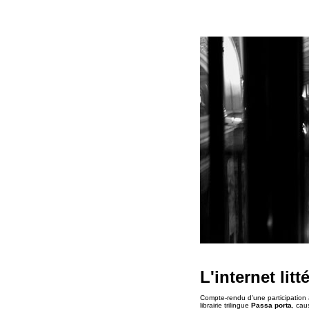
L'internet litt
Compte-rendu d'une participation
librairie trilingue
Passa porta
, cau