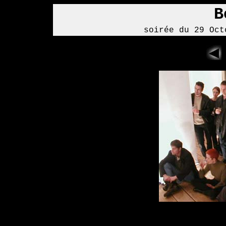
B
soirée du 29 Oct