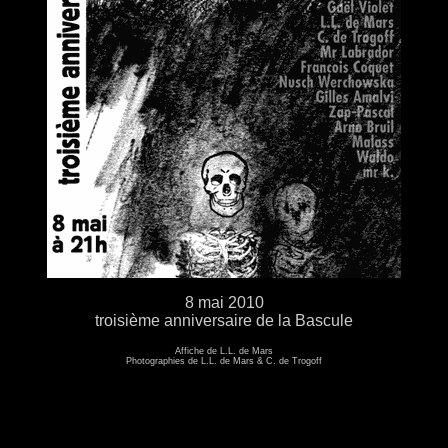
8 mai 2010
troisième anniversaire de la Bascule
Affiche de L.L. de Mars
Photographies de L.L. de Mars & C. de Trogoff