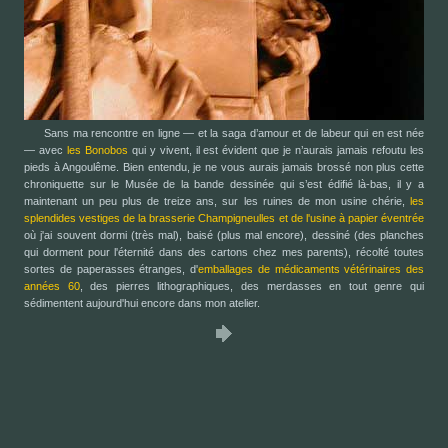
Sans ma rencontre en ligne — et la saga d’amour et de labeur qui en est née
— avec
les Bonobos
qui y vivent, il est évident que je n’aurais jamais refoutu les
pieds à Angoulême. Bien entendu, je ne vous aurais jamais brossé non plus cette
chroniquette sur le Musée de la bande dessinée qui s’est édifié là-bas, il y a
maintenant un peu plus de treize ans, sur les ruines de mon usine chérie,
les
splendides vestiges de la brasserie Champigneulles et de l'usine à papier éventrée
où j'ai souvent dormi (très mal), baisé (plus mal encore), dessiné (des planches
qui dorment pour l'éternité dans des cartons chez mes parents), récolté toutes
sortes de paperasses étranges, d'
emballages de médicaments vétérinaires des
années 60
, des pierres lithographiques, des merdasses en tout genre qui
sédimentent aujourd'hui encore dans mon atelier.