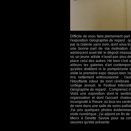
Difficile de vous faire pleinement part
l'exposition
Géographie du regard
, qu
par la
Galerie sans nom
, dont vous t
une bonne part de ma motivation à fu
adolescent avait été le dégoût inlassa
où un jeune artiste n'avait pas plus 
place celui des autres. Hé bien c'est
ailleurs les galeries d'art contempo
qu'elles distillent ni le pompiérisme
visite la première expo depuis bien l
m'a nettement enthousiasmé ; l'aut
l'étouffante odeur de mort cérébrale
cortège annuel, le Festival Intercelt
Géographie du regard
... Comprenez ma
Voilà une exposition dont le sent
organisation et dont l'accueil chal
incongruité à l'heure où tous les centr
de rami dans une salle de soins pallia
J'ai pris quelques photos évidemment
visite numérique ; j'ai adjoint en fin 
Merci à Ginette Savoie pour sa cor
oeuvres qu'elle présente.