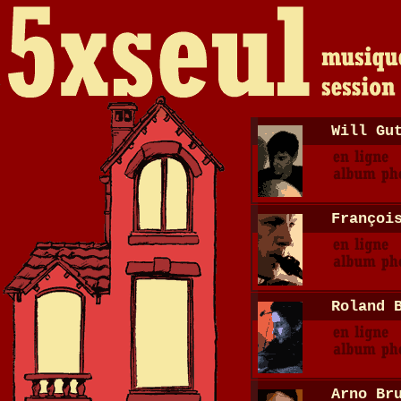
Will Gu
Françoi
Roland 
Arno Br