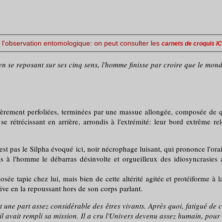
l'observation entomologique: on peut consulter les
carnets de croquis IC
en se reposant sur ses cinq sens, l'homme finisse par croire que le mond
ment perfoliées, terminées par une massue allongée, composée de quatr
se rétrécissant en arrière, arrondis à l'extrémité: leur bord extrême re
'est pas le Silpha évoqué ici, noir nécrophage luisant, qui prononce l'ora
s à l'homme le débarras désinvolte et orgueilleux des idiosyncrasies 
ée tapie chez lui, mais bien de cette altérité agitée et protéiforme à la
ve en la repoussant hors de son corps parlant.
 une part assez considérable des êtres vivants. Après quoi, fatigué de 
'il avait rempli sa mission. Il a cru l'Univers devenu assez humain, po