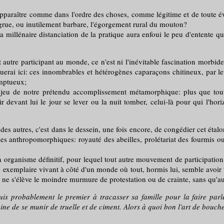
raître comme dans l'ordre des choses, comme légitime et de toute évid
rue, ou inutilement barbare, l'égorgement rural du mouton?
a millénaire distanciation de la pratique aura enfoui le peu d'entente q
out autre participant au monde, ce n'est ni l'inévitable fascination morbi
querai ici: ces innombrables et hétérogènes caparaçons chitineux, par le
omptueux;
 jeu de notre prétendu accomplissement métamorphique: plus que tout au
voir devant lui le jour se lever ou la nuit tomber, celui-là pour qui l'ho
 des autres, c'est dans le dessein, une fois encore, de congédier cet étalo
mes anthropomorphiques: royauté des abeilles, prolétariat des fourmis ou
ganisme définitif, pour lequel tout autre mouvement de participation vit
e exemplaire vivant à côté d'un monde où tout, hormis lui, semble avoir 
 ne s'élève le moindre murmure de protestation ou de crainte, sans qu'au
uis probablement le premier à tracasser sa famille pour la faire parle
e de se munir de truelle et de ciment. Alors à quoi bon l'art de bouche