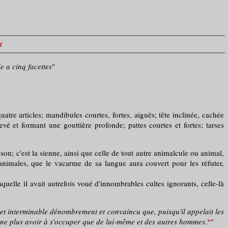
I
e a cinq facettes
"
e articles; mandibules courtes, fortes, aiguës; tête inclinée, cachée
levé et formant une gouttière profonde; pattes courtes et fortes; tarses
ison; c'est la sienne, ainsi que celle de tout autre animalcule ou animal,
animales, que le vacarme de sa langue aura couvert pour les réfuter,
quelle il avait autrefois voué d'innombrables cultes ignorants, celle-là
cet interminable dénombrement et convaincu que, puisqu'il appelait les
ur ne plus avoir à s'occuper que de lui-même et des autres hommes
.
"
*