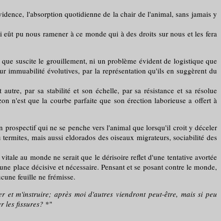
ence, l'absorption quotidienne de la chair de l'animal, sans jamais y
ui eût pu nous ramener à ce monde qui à des droits sur nous et les fera
de que suscite le grouillement, ni un problème évident de logistique que
ur immuabilité évolutives, par la représentation qu'ils en suggèrent du
tre, par sa stabilité et son échelle, par sa résistance et sa résolue
rizon n'est que la courbe parfaite que son érection laborieuse a offert à
n prospectif qui ne se penche vers l'animal que lorsqu'il croit y déceler
 termites, mais aussi eldorados des oiseaux migrateurs, sociabilité des
ale au monde ne serait que le dérisoire reflet d'une tentative avortée
une place décisive et nécessaire. Pensant et se posant contre le monde,
cune feuille ne frémisse.
r et m'instruire; après moi d'autres viendront peut-être, mais si peu
r les fissures?
*"