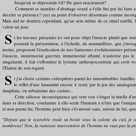
Jusqu'où se dépossède-t'il? De quoi exactement?
Comment sa manière d'abattage sourd a-t'elle fini par lui faire appa
déceler sa présence? ceci au point d'observer désormais comme incong
Mais nul ne doutera cependant, qu'au sein même de ce rituel raréfié, l
valoir un jour.
i les travaux présentés ici ont pour objet l'insecte plutôt que t
poserait la présentation, à l'échelle, de mammifères, que j'invo
moins, proposent l'éradication de nos fantasmes évolutionnistes prés
l'insecte, immémorial guerrier, immémorial affamé, n'autorise pas le
singularité, il fait s'effondrer le lyrisme anthropocentriste qui croit 
l'Étalon de son regard.
i j'ai choisi certains coléoptères parmi les innombrables familles
le reflet d'une humanité encore à venir, par le jeu des analogis
dauphins, ou urbanisme des castors...
Cette odieuse inconséquence qui veut voir s'ériger la tutelle d'un or
dans sa direction, condamne à elle-seule l'humain à n'être que l'uniqu
et non parmi lui, l'homme peut bien s'évanouir sans, autour de lui, que
"
Depuis que le scarabée roule sa boule sous la calotte du ciel, je s
nombreux! Non, la ruineuse intervention de l'homme ne vaut pas la pein