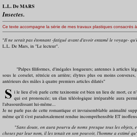
L.L. De MARS
Insectes.
Ce texte accompagne la série de mes travaux plastiques consacrés à 
"
Il ne serait pas étonnant -fatigué avant d'avoir entamé le voyage- qu'
L.L. De Mars, in "Le lecteur".
"Palpes filiformes, d'inégales longueurs; antennes à articles légère
sous le corselet, rétrécie en arrière; élytres plus ou moins convexes, 
antérieurs des mâles à quatre premiers articles dilatés"
i le lieu d'où parle cette taxinomie est bien un lieu de mort, ce n
qui est prononcée; un élan téléologique irréparable aura permi
l'abasourdissant lui-même...
Je ne parle pas de cette romantique et invraisemblable animalité suppos
même qu'il s'est paradoxalement rendue incompréhensible ET inoffensi
"
Sans doute, on aura pourvu de noms presque tous les objets, et
choses par leur nom, il les tenait en son pouvoir, l'homme a estimé qu