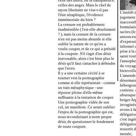
celle des morts, ou la transparence,
celles des anges. Mais le chef de
rayon libertaire ne vise-t-il pas
L'intérêt 
l'état séraphique, l'évidence
jugement 
immémoriale du bien ?
inaccessib
La censure est probablement
formulati
inadmissible ( l'est-elle absolument
tacites (l
? ), mais la censure de la censure
annonceurs
n'en est pas moins absurde si elle
d'expressi
oublie la nature de ce qu'on a
informel q
voulu couper, et de ce qui a présidé
prise à la
à la coupure. S'il s'agit d'un désir
saisir tou
inavouable, alors c'est bien plus le
l'amorphe
désir qu'il faut s'attacher à défendre
du voyage
que l'aveu.
bienveill
Il y a une certaine cécité à se
L'amende
tourner vers la pornographie
désormais
comme si elle représentait - comme
hébergeurs
un trait métaphysique - une
contenu: 
réponse pleine d'elle-même
ubuesque 
suffisante à la tentation de couper.
berger Ar
Une pornographie vidée de son
invaginés 
cul, un manifeste. Ce serait oublier
avons à fa
l'enjeu de la pornographie qui est,
délégatio
nous reconduisant à notre propre
c'est ing
désir, de questionner le fondement
délégatio
de toute coupure.
ressortit 
morale;