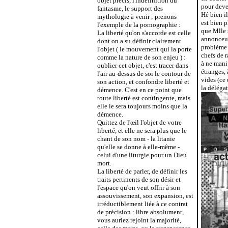
objet précis, l'indéfinition du
pour deve
fantasme, le support des
Hé bien il
mythologie à venir ; prenons
est bien p
l'exemple de la pornographie :
que Mlle 
La liberté qu'on s'accorde est celle
annonceurs
dont on a su définir clairement
problème 
l'objet ( le mouvement qui la porte
chefs de r
comme la nature de son enjeu ) :
à ne mani
oublier cet objet, c'est tracer dans
étranges, 
l'air au-dessus de soi le contour de
vides (ce 
son action, et confondre liberté et
la délégat
démence. C'est en ce point que
toute liberté est contingente, mais
elle le sera toujours moins que la
démence.
Quittez de l'œil l'objet de votre
liberté, et elle ne sera plus que le
chant de son nom - la litanie
qu'elle se donne à elle-même -
celui d'une liturgie pour un Dieu
mort.
La liberté de parler, de définir les
traits pertinents de son désir et
l'espace qu'on veut offrir à son
assouvissement, son expansion, est
irréductiblement liée à ce contrat
de précision : libre absolument,
vous auriez rejoint la majorité,