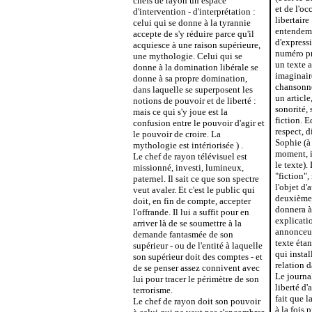
chefs de rayon un espace
et de l'oc
d'intervention - d'interprétation :
libertaire
celui qui se donne à la tyrannie
entendeme
accepte de s'y réduire parce qu'il
d'express
acquiesce à une raison supérieure,
numéro pr
une mythologie. Celui qui se
un texte a
donne à la domination libérale se
imaginaire
donne à sa propre domination,
chansonne
dans laquelle se superposent les
un articl
notions de pouvoir et de liberté :
sonorité,
mais ce qui s'y joue est la
fiction. E
confusion entre le pouvoir d'agir et
respect, d
le pouvoir de croire. La
Sophie (à
mythologie est intériorisée ) .
moment, il
Le chef de rayon télévisuel est
le texte).
missionné, investi, lumineux,
"fiction"
paternel. Il sait ce que son spectre
l'objet d
veut avaler. Et c'est le public qui
deuxième 
doit, en fin de compte, accepter
donnera à
l'offrande. Il lui a suffit pour en
explicatio
arriver là de se soumettre à la
annonceur
demande fantasmée de son
texte étan
supérieur - ou de l'entité à laquelle
qui insta
son supérieur doit des comptes - et
relation 
de se penser assez connivent avec
Le journal
lui pour tracer le périmètre de son
liberté d'
terrorisme.
fait que l
Le chef de rayon doit son pouvoir
à la fois