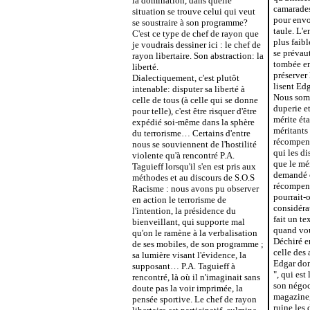
la domination, dans quelle
camarades
situation se trouve celui qui veut
pour envo
se soustraire à son programme?
taule. L'e
C'est ce type de chef de rayon que
plus faibl
je voudrais dessiner ici : le chef de
se prévau
rayon libertaire. Son abstraction: la
tombée en 
liberté.
préserver 
Dialectiquement, c'est plutôt
lisent Edg
intenable: disputer sa liberté à
Nous som
celle de tous (à celle qui se donne
duperie et
pour telle), c'est être risquer d'être
mérite éta
expédié soi-même dans la sphère
méritants 
du terrorisme… Certains d'entre
récompen
nous se souviennent de l'hostilité
qui les d
violente qu'à rencontré P.A.
que le mér
Taguieff lorsqu'il s'en est pris aux
demandé c
méthodes et au discours de S.O.S
récompen
Racisme : nous avons pu observer
pourrait-o
en action le terrorisme de
considéra
l'intention, la présidence du
fait un te
bienveillant, qui supporte mal
quand vou
qu'on le ramène à la verbalisation
Déchiré e
de ses mobiles, de son programme ;
celle des
sa lumière visant l'évidence, la
Edgar don
supposant… P.A. Taguieff à
", qui est
rencontré, là où il n'imaginait sans
son négoc
doute pas la voir imprimée, la
magazine,
pensée sportive. Le chef de rayon
ruine les