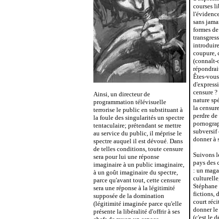
courses li
l'évidenc
sans jamai
formes de
transgress
introduir
coupure, 
(connaît-
répondrait
Êtes-vous 
d'express
censure ? 
Ainsi, un directeur de
nature spé
programmation télévisuelle
la censur
terrorise le public en substituant à
perdre de
la foule des singularités un spectre
pornograp
tentaculaire; prétendant se mettre
subversif
au service du public, il méprise le
donner à s
spectre auquel il est dévoué. Dans
de telles conditions, toute censure
Suivons l
sera pour lui une réponse
pays des c
imaginaire à un public imaginaire,
: un maga
à un goût imaginaire du spectre,
culturell
parce qu'avant tout, cette censure
Stéphane 
sera une réponse à la légitimité
fictions, 
supposée de la domination
court réci
(légitimité imaginée parce qu'elle
donner le
présente la libéralité d'offrir à ses
(c'est le 