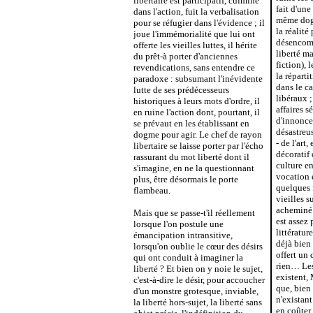
libertaire est participatif, culmine
fait d'une
dans l'action, fuit la verbalisation
même dogm
pour se réfugier dans l'évidence ; il
la réalité
joue l'immémorialité que lui ont
désencomb
offerte les vieilles luttes, il hérite
liberté ma
du prêt-à porter d'anciennes
fiction), 
revendications, sans entendre ce
la réparti
paradoxe : subsumant l'inévidente
dans le c
lutte de ses prédécesseurs
libéraux ;
historiques à leurs mots d'ordre, il
affaires s
en ruine l'action dont, pourtant, il
d'innonce
se prévaut en les établissant en
désastreu
dogme pour agir. Le chef de rayon
- de l'art,
libertaire se laisse porter par l'écho
décoratif
rassurant du mot liberté dont il
culture e
s'imagine, en ne la questionnant
vocation 
plus, être désormais le porte
quelques 
flambeau.
vieilles 
acheminé v
Mais que se passe-t'il réellement
est assez 
lorsque l'on postule une
littératur
émancipation intransitive,
déjà bien
lorsqu'on oublie le cœur des désirs
offert un
qui ont conduit à imaginer la
rien… Les
liberté ? Et bien on y noie le sujet,
existent, 
c'est-à-dire le désir, pour accoucher
que, bien 
d'un monstre grotesque, inviable,
n'existant
la liberté hors-sujet, la liberté sans
en coûter