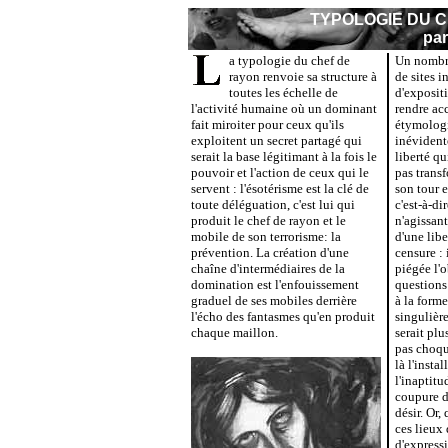
TYPOLOGIE DU C
pa
a typologie du chef de
Un nombre
rayon renvoie sa structure à
de sites i
toutes les échelle de
d'exposit
l'activité humaine où un dominant
rendre ac
fait miroiter pour ceux qu'ils
étymologi
exploitent un secret partagé qui
inévidente
serait la base légitimant à la fois le
liberté qu
pouvoir et l'action de ceux qui le
pas trans
servent : l'ésotérisme est la clé de
son tour 
toute déléguation, c'est lui qui
c'est-à-d
produit le chef de rayon et le
n'agissan
mobile de son terrorisme: la
d'une libe
prévention. La création d'une
censure : 
chaîne d'intermédiaires de la
piégée l'o
domination est l'enfouissement
questions 
graduel de ses mobiles derrière
à la form
l'écho des fantasmes qu'en produit
singulière
chaque maillon.
serait plu
pas choqué
là l'insta
l'inaptitu
coupure d
désir. Or,
ces lieux 
d'expressi