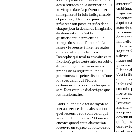
à celui qui ne veut pas s'encombrer
structure
des servitudes de la domination : il
emblémati
ne vit que dans la prévention, et
magazine,
s'imaginant à la fois indispensable
rédaction
et précaire, il fera tout pour
à qui on a
préserver son poste en précédant
actes de c
chaque jour la demande imaginaire
l'insoumi
de domination : c'est là
dominant 
qu'intervient la prévention. Le
fait d'ell
mirage du statut - l'amour de la
fiduciaire
laisse - le pousse à fixer les règles
s'agit en f
(je reviendrai plus loin sur
subversio
l'amorphe qui rend nécessaire cette
riques qu
fixation), geler toute mise en orbite
y parveni
du pouvoir, toute discussion à
Il faut d
propos de sa légitimité : nous
c'est la l
pourrions sans peine discuter d'une
qui nous a
loi avec celui qui l'édicte,
la fois co
certainement pas avec celui qui la
entendu, 
sert. Dieu est plus dialectique que
liberté es
les missionnaires.
version é
l'est aussi
Alors, quand un chef de rayon se
Ensuite, t
met au service d'une abstraction,
à sa prése
quel recours peut avoir celui qui
devenu un
voudrait la dialectiser? Et mieux
quelque so
encore: quand cette abstraction
contre-ré
recouvre un espace de lutte contre
qu'utilisè